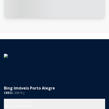
Bing Imóveis Porto Alegre
CRECI:
20819-J
(51) 3337-5122
(51) 99216-0009