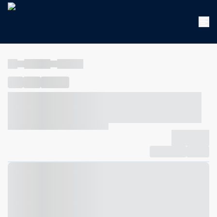
----
----- -----
----- -----
----
-----
---- ------
----- ----- -- ------ ---- ---- -- ----- ----- -----
--- ------
----- ----- -- ------ ----- ----- -- ------
-------------
Compartilhar
Favorito