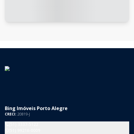
Bing Imóveis Porto Alegre
CRECI:
20819-J
(51) 3337-5122
(51) 99216-0009