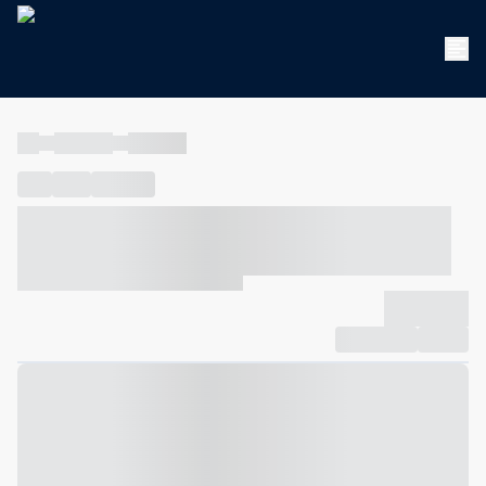
----
----- -----
----- -----
----
-----
---- ------
----- ----- -- ------ ---- ---- -- ----- ----- -----
--- ------
----- ----- -- ------ ----- ----- -- ------
-------------
Compartilhar
Favorito