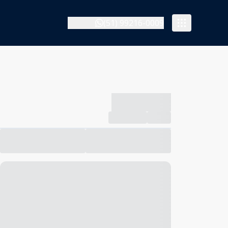
(51) 99216-0009
-------------
Compartilhar
Favorito