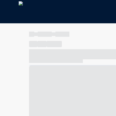
----
----- -----
----- -----
----
-----
---- ------
----- ----- -- ------ ---- ---- -- ---
----- ----- -- ------ ----- ----- -- ------