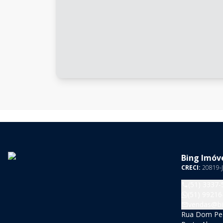
Bing Imóve
CRECI:
20819-J
(51) 3337-
(51) 99216
vendas@bi
Rua Dom Pedr