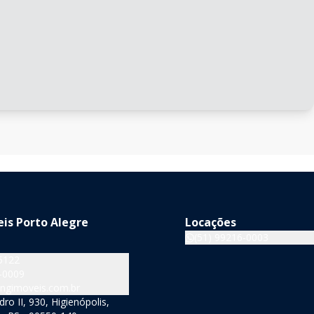
is Porto Alegre
Locações
(51) 99216-0003
5122
-0009
ngimoveis.com.br
o II, 930, Higienópolis,