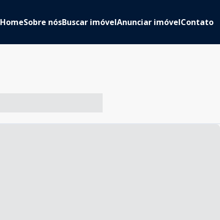
Home
Sobre nós
Buscar imóvel
Anunciar imóvel
Contato
-- ----- ----- --- ------