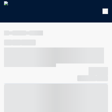
----
----- -----
----- -----
----
-----
---- ------
----- ----- -- ------ ---- ---- -- ----- ----- -----
--- ------
----- ----- -- ------ ----- ----- -- ------
-------------
Compartilhar
Favorito