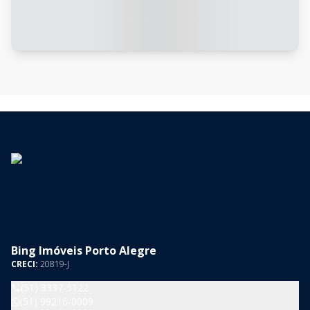
Bing Imóveis Porto Alegre
CRECI:
20819-J
(51) 3337-5122
(51) 99216-0009