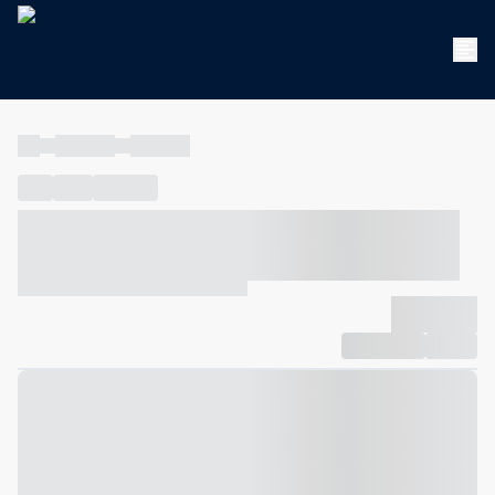
----
----- -----
----- -----
----
-----
---- ------
----- ----- -- ------ ---- ---- -- ----- ----- -----
--- ------
----- ----- -- ------ ----- ----- -- ------
-------------
Compartilhar
Favorito