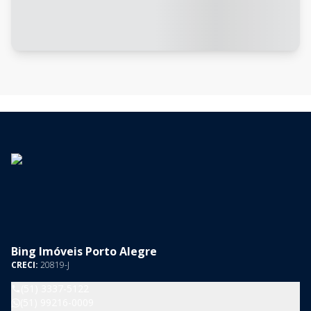
Bing Imóveis Porto Alegre
CRECI:
20819-J
(51) 3337-5122
(51) 99216-0009