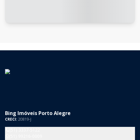
Bing Imóveis Porto Alegre
CRECI:
20819-J
(51) 3337-5122
(51) 99216-0009