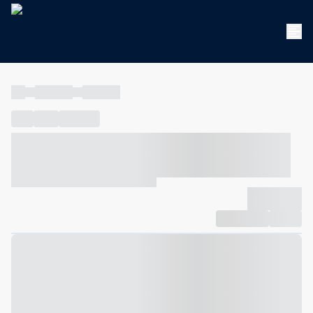
----
----- -----
----- -----
----
-----
---- ------
----- ----- -- ------ ---- ---- -- ----- ----- -----
--- ------
----- ----- -- ------ ----- ----- -- ------
-------------
Compartilhar
Favorito