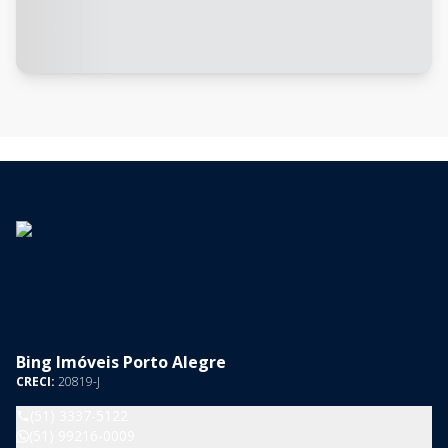
Bing Imóveis Porto Alegre
CRECI:
20819-J
(51) 3337-5122
(51) 99216-0009