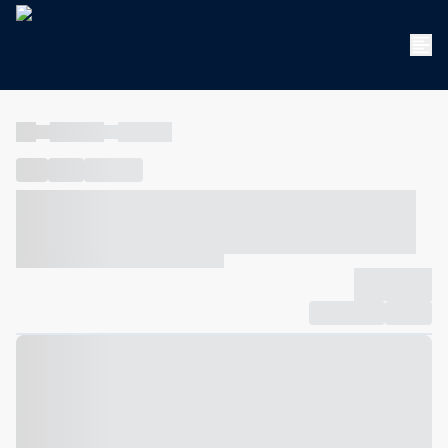
----
----- -----
----- -----
----
-----
---- ------
----- ----- -- ------ ---- ---- -- ----- ----- -----
--- ------
----- ----- -- ------ ----- ----- -- ------
-------------
Compartilhar
Favorito