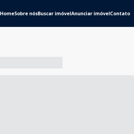
Home
Sobre nós
Buscar imóvel
Anunciar imóvel
Contato
-- ----- ----- --- ------