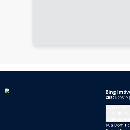
Bing Imóve
CRECI:
20819-J
(51) 3337-
(51) 99216
vendas@bi
Rua Dom Pedr