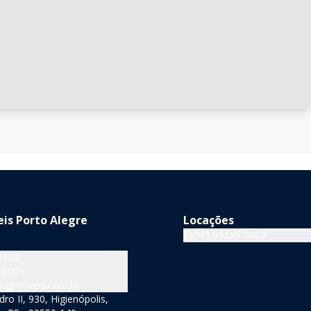
is Porto Alegre
Locações
(51) 99216-0003
5122
-0009
ngimoveis.com.br
o II, 930, Higienópolis,