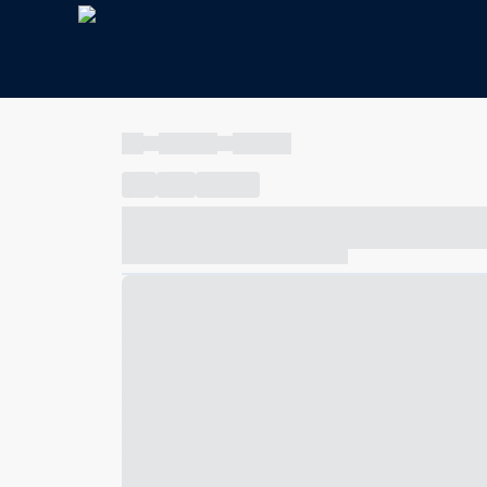
----
----- -----
----- -----
----
-----
---- ------
----- ----- -- ------ ---- ---- -- ---
----- ----- -- ------ ----- ----- -- ------