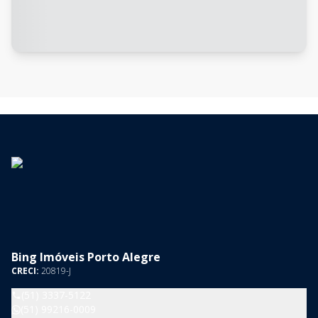
Bing Imóveis Porto Alegre
CRECI:
20819-J
(51) 3337-5122
(51) 99216-0009