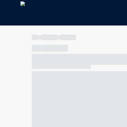
----
----- -----
----- -----
----
-----
---- ------
----- ----- -- ------ ---- ---- -- ---
----- ----- -- ------ ----- ----- -- ------