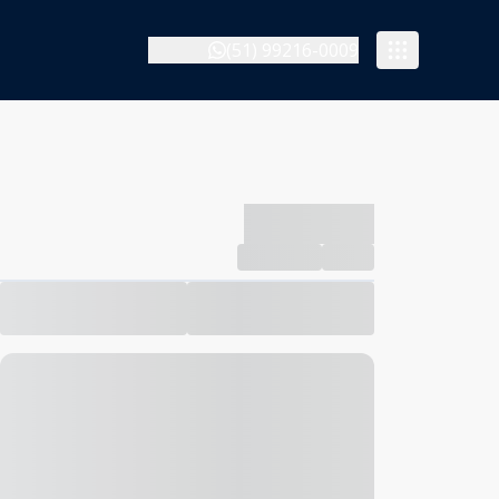
(51) 99216-0009
-------------
Compartilhar
Favorito