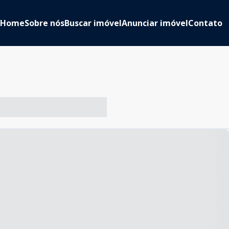
Home
Sobre nós
Buscar imóvel
Anunciar imóvel
Contato
-- ----- ----- --- ------