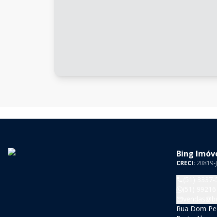
Bing Imóve
CRECI:
20819-J
(51) 3337-
(51) 99216
vendas@bi
Rua Dom Pedr