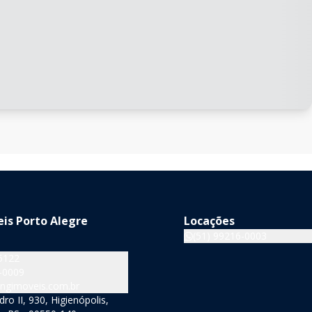
is Porto Alegre
Locações
(51) 99216-0003
5122
-0009
ngimoveis.com.br
o II, 930, Higienópolis,