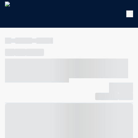
----
----- -----
----- -----
----
-----
---- ------
----- ----- -- ------ ---- ---- -- ----- ----- -----
--- ------
----- ----- -- ------ ----- ----- -- ------
-------------
Compartilhar
Favorito