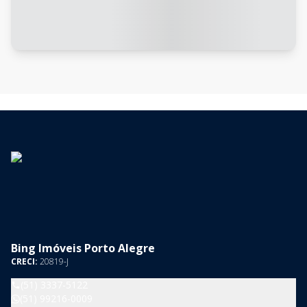
Bing Imóveis Porto Alegre
CRECI:
20819-J
(51) 3337-5122
(51) 99216-0009