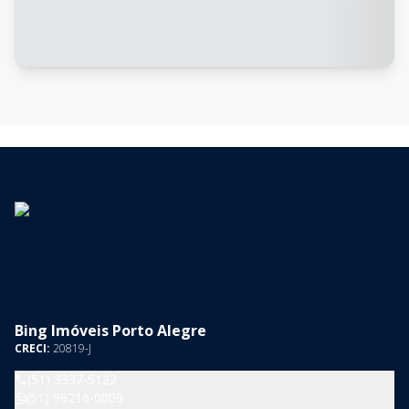
Bing Imóveis Porto Alegre
CRECI:
20819-J
(51) 3337-5122
(51) 99216-0009