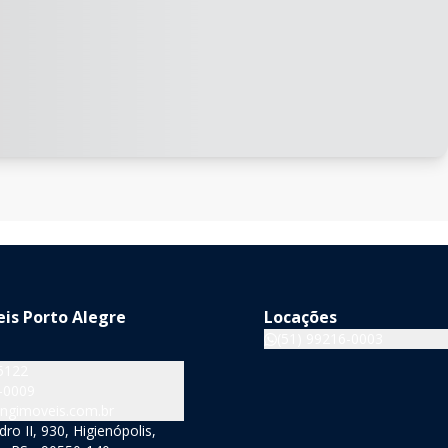
is Porto Alegre
Locações
(51) 99216-0003
5122
-0009
ngimoveis.com.br
o II, 930, Higienópolis,