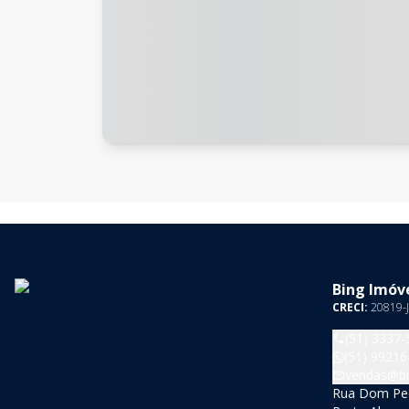
Bing Imóve
CRECI:
20819-J
(51) 3337-
(51) 99216
vendas@bi
Rua Dom Pedr