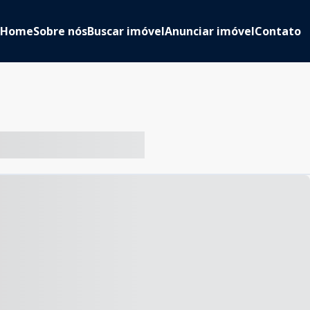
Home
Sobre nós
Buscar imóvel
Anunciar imóvel
Contato
-- ----- ----- --- ------