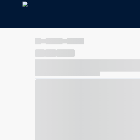
----
----- -----
----- -----
----
-----
---- ------
----- ----- -- ------ ---- ---- -- ---
----- ----- -- ------ ----- ----- -- ------