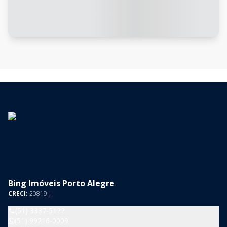
Bing Imóveis Porto Alegre
CRECI:
20819-J
(51) 3337-5122
(51) 99216-0009