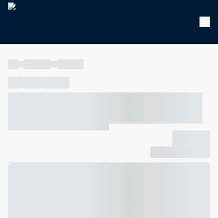
----
----- -----
----- -----
----
-----
---- ------
----- ----- -- ------ ---- ---- -- ----- ----- -----
--- ------
----- ----- -- ------ ----- ----- -- ------
-------------
Compartilhar
Favorito