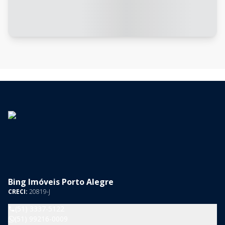
Bing Imóveis Porto Alegre
CRECI:
20819-J
(51) 3337-5122
(51) 99216-0009