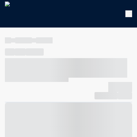
----
----- -----
----- -----
----
-----
---- ------
----- ----- -- ------ ---- ---- -- ----- ----- -----
--- ------
----- ----- -- ------ ----- ----- -- ------
-------------
Compartilhar
Favorito