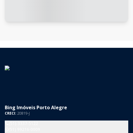
Bing Imóveis Porto Alegre
CRECI:
20819-J
(51) 3337-5122
(51) 99216-0009