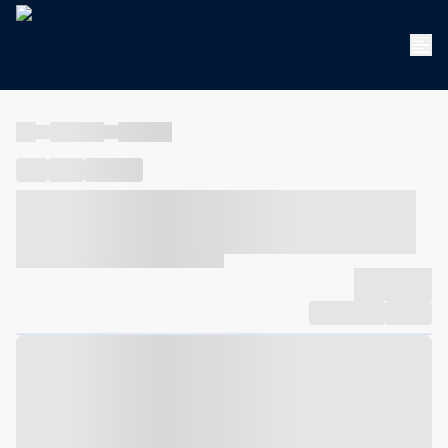
----
----- -----
----- -----
----
-----
---- ------
----- ----- -- ------ ---- ---- -- ----- ----- -----
--- ------
----- ----- -- ------ ----- ----- -- ------
-------------
Compartilhar
Favorito