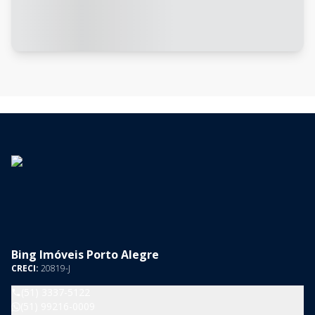
Bing Imóveis Porto Alegre
CRECI:
20819-J
(51) 3337-5122
(51) 99216-0009