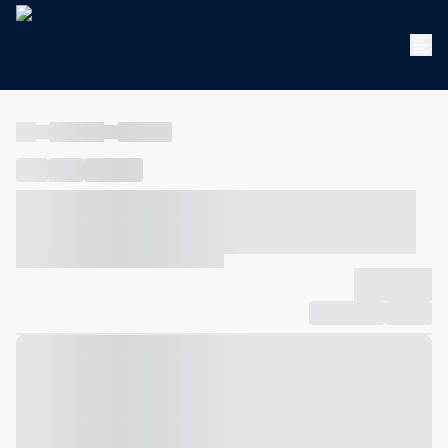
----
----- -----
----- -----
----
-----
---- ------
----- ----- -- ------ ---- ---- -- ----- ----- -----
--- ------
----- ----- -- ------ ----- ----- -- ------
-------------
Compartilhar
Favorito