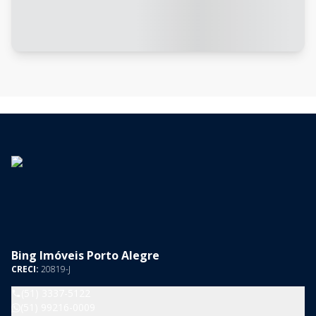
Bing Imóveis Porto Alegre
CRECI:
20819-J
(51) 3337-5122
(51) 99216-0009