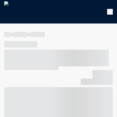
----
----- -----
----- -----
----
-----
---- ------
----- ----- -- ------ ---- ---- -- ----- ----- -----
--- ------
----- ----- -- ------ ----- ----- -- ------
-------------
Compartilhar
Favorito