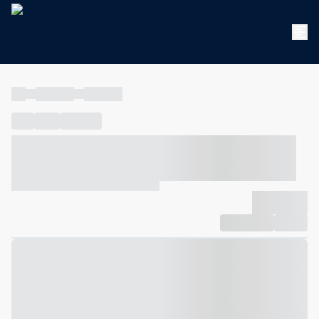
----
----- -----
----- -----
----
-----
---- ------
----- ----- -- ------ ---- ---- -- ----- ----- -----
--- ------
----- ----- -- ------ ----- ----- -- ------
-------------
Compartilhar
Favorito