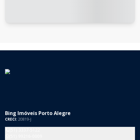
Bing Imóveis Porto Alegre
CRECI:
20819-J
(51) 3337-5122
(51) 99216-0009