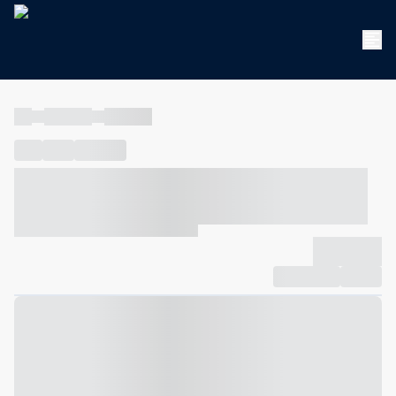
----
----- -----
----- -----
----
-----
---- ------
----- ----- -- ------ ---- ---- -- ----- ----- -----
--- ------
----- ----- -- ------ ----- ----- -- ------
-------------
Compartilhar
Favorito