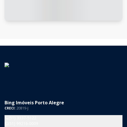
Bing Imóveis Porto Alegre
CRECI:
20819-J
(51) 3337-5122
(51) 99216-0009