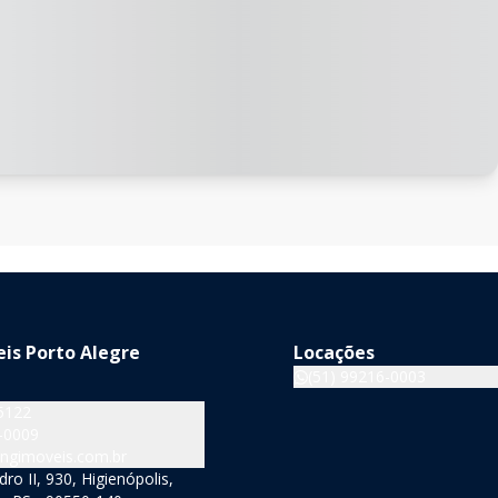
is Porto Alegre
Locações
(51) 99216-0003
5122
-0009
ngimoveis.com.br
o II, 930, Higienópolis,