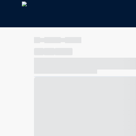
----
----- -----
----- -----
----
-----
---- ------
----- ----- -- ------ ---- ---- -- ---
----- ----- -- ------ ----- ----- -- ------