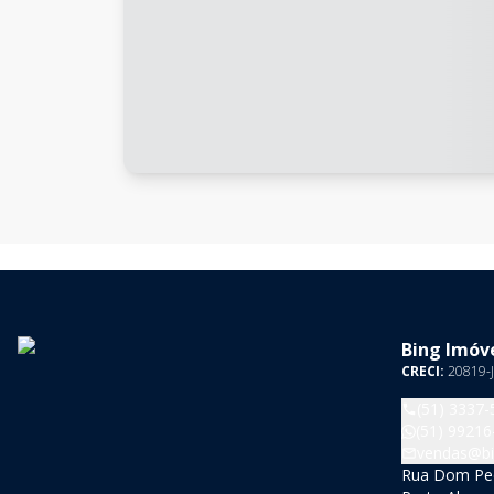
Bing Imóve
CRECI:
20819-J
(51) 3337-
(51) 99216
vendas@bi
Rua Dom Pedr