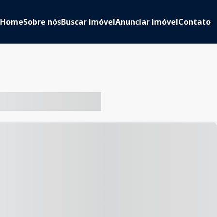
Home
Sobre nós
Buscar imóvel
Anunciar imóvel
Contato
-- ----- ----- --- ------