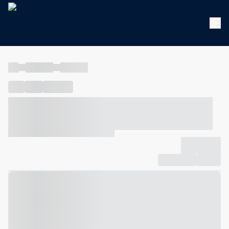
----
----- -----
----- -----
----
-----
---- ------
----- ----- -- ------ ---- ---- -- ----- ----- -----
--- ------
----- ----- -- ------ ----- ----- -- ------
-------------
Compartilhar
Favorito