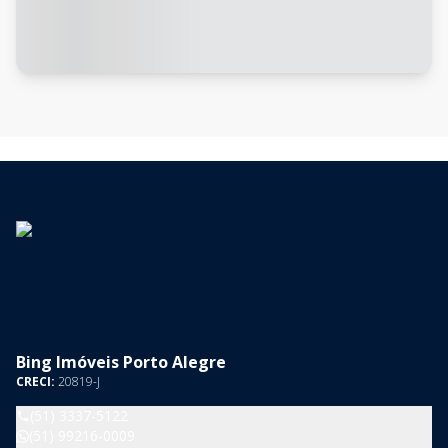
Bing Imóveis Porto Alegre
CRECI:
20819-J
(51) 3337-5122
(51) 99216-0009