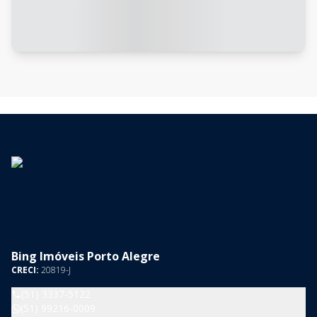
Bing Imóveis Porto Alegre
CRECI:
20819-J
(51) 3337-5122
(51) 99216-0009