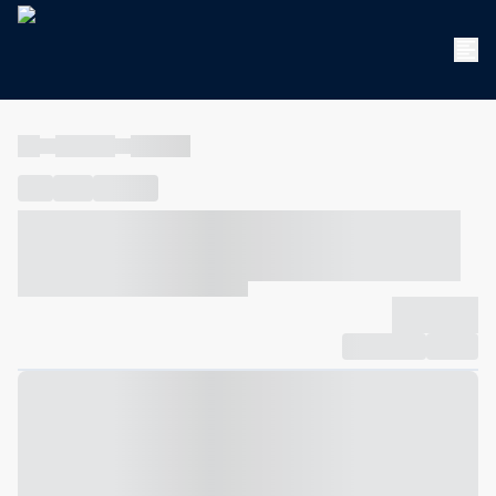
----
----- -----
----- -----
----
-----
---- ------
----- ----- -- ------ ---- ---- -- ----- ----- -----
--- ------
----- ----- -- ------ ----- ----- -- ------
-------------
Compartilhar
Favorito