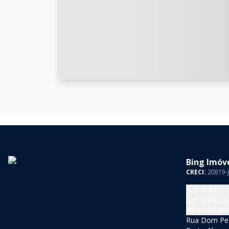
Bing Imóve
CRECI:
20819-J
(51) 3337-
(51) 99216
vendas@bi
Rua Dom Pedr