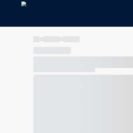
----
----- -----
----- -----
----
-----
---- ------
----- ----- -- ------ ---- ---- -- ---
----- ----- -- ------ ----- ----- -- ------