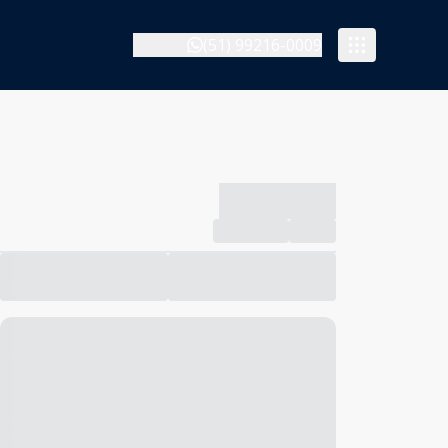
(51) 99216-0009
-------------
Compartilhar
Favorito