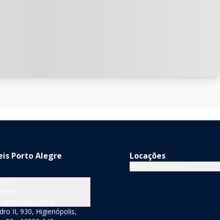
is Porto Alegre
Locações
(51) 99216-0003
5122
-0009
ngimoveis.com.br
o II, 930, Higienópolis,