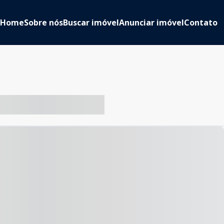
Home
Sobre nós
Buscar imóvel
Anunciar imóvel
Contato
-- ----- ----- --- ------