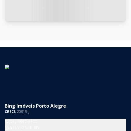
Bing Imóveis Porto Alegre
CRECI:
20819-J
(51) 3337-5122
(51) 99216-0009