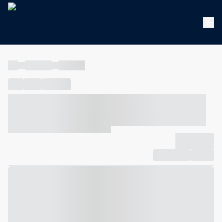
----
----- -----
----- -----
----
-----
---- ------
----- ----- -- ------ ---- ---- -- ----- ----- -----
--- ------
----- ----- -- ------ ----- ----- -- ------
-------------
Compartilhar
Favorito