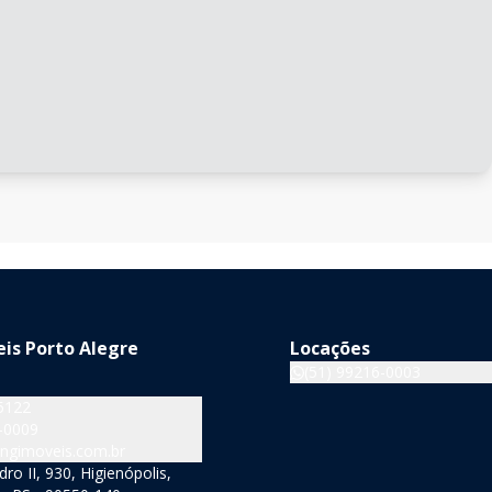
is Porto Alegre
Locações
(51) 99216-0003
5122
-0009
ngimoveis.com.br
o II, 930, Higienópolis,