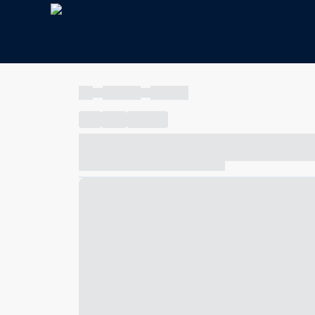
----
----- -----
----- -----
----
-----
---- ------
----- ----- -- ------ ---- ---- -- ---
----- ----- -- ------ ----- ----- -- ------