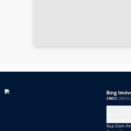
Bing Imóve
CRECI:
20819-J
(51) 3337-
(51) 99216
vendas@bi
Rua Dom Pedr