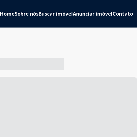
Home
Sobre nós
Buscar imóvel
Anunciar imóvel
Contato
-- ----- ----- --- ------