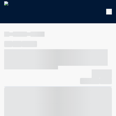
----
----- -----
----- -----
----
-----
---- ------
----- ----- -- ------ ---- ---- -- ----- ----- -----
--- ------
----- ----- -- ------ ----- ----- -- ------
-------------
Compartilhar
Favorito