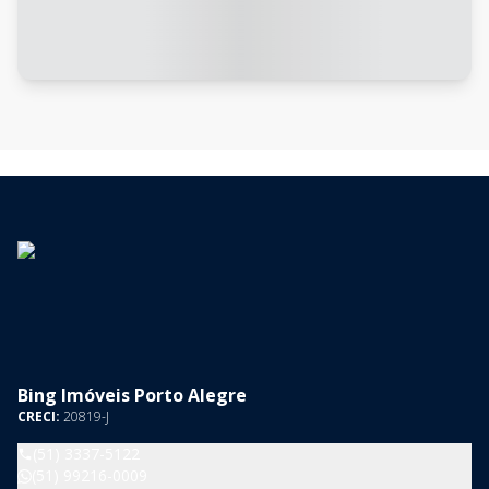
Bing Imóveis Porto Alegre
CRECI:
20819-J
(51) 3337-5122
(51) 99216-0009