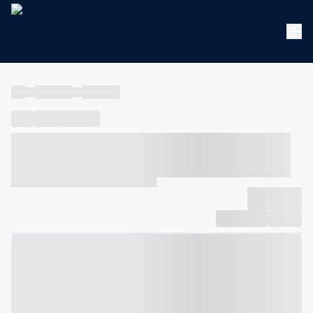
----
----- -----
----- -----
----
-----
---- ------
----- ----- -- ------ ---- ---- -- ----- ----- -----
--- ------
----- ----- -- ------ ----- ----- -- ------
-------------
Compartilhar
Favorito