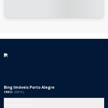
Bing Imóveis Porto Alegre
CRECI:
20819-J
(51) 3337-5122
(51) 99216-0009