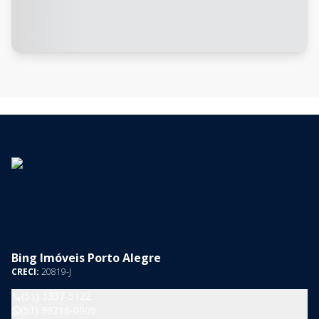
Bing Imóveis Porto Alegre
CRECI:
20819-J
(51) 3337-5122
(51) 99216-0009