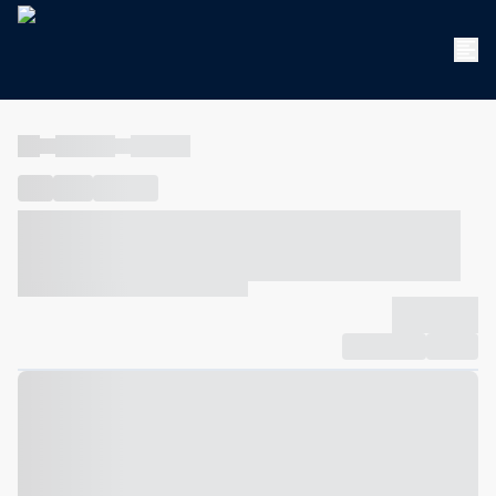
----
----- -----
----- -----
----
-----
---- ------
----- ----- -- ------ ---- ---- -- ----- ----- -----
--- ------
----- ----- -- ------ ----- ----- -- ------
-------------
Compartilhar
Favorito