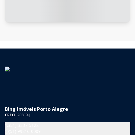
Bing Imóveis Porto Alegre
CRECI:
20819-J
(51) 3337-5122
(51) 99216-0009