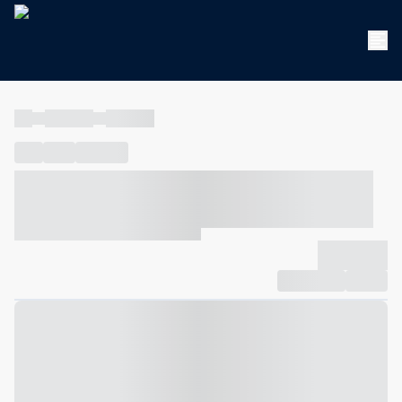
----
----- -----
----- -----
----
-----
---- ------
----- ----- -- ------ ---- ---- -- ----- ----- -----
--- ------
----- ----- -- ------ ----- ----- -- ------
-------------
Compartilhar
Favorito