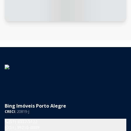
Bing Imóveis Porto Alegre
CRECI:
20819-J
(51) 3337-5122
(51) 99216-0009