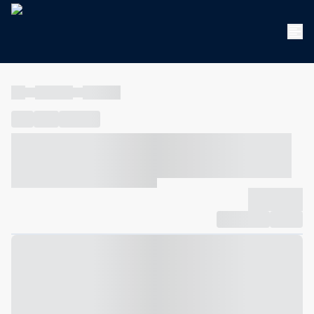
----
----- -----
----- -----
----
-----
---- ------
----- ----- -- ------ ---- ---- -- ----- ----- -----
--- ------
----- ----- -- ------ ----- ----- -- ------
-------------
Compartilhar
Favorito