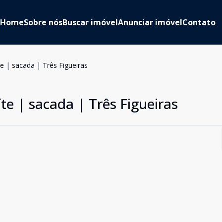
Home
Sobre nós
Buscar imóvel
Anunciar imóvel
Contato
te | sacada | Três Figueiras
te | sacada | Três Figueiras