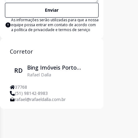
Enviar
As informações serão utilizadas para que a nossa
equipe possa entrar em contato de acordo com
a
política de privacidade e termos de serviço
Corretor
Bing Imóveis Porto
RD
Rafael Dalla
Alegre
37768
(51) 98142-8983
rafael@rafaeldalla.com.br