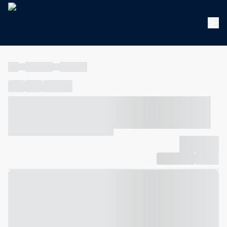
----
----- -----
----- -----
----
-----
---- ------
----- ----- -- ------ ---- ---- -- ----- ----- -----
--- ------
----- ----- -- ------ ----- ----- -- ------
-------------
Compartilhar
Favorito