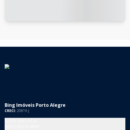
Bing Imóveis Porto Alegre
CRECI:
20819-J
(51) 3337-5122
(51) 99216-0009