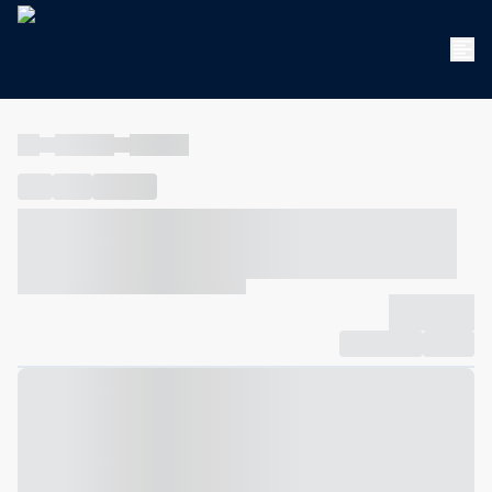
----
----- -----
----- -----
----
-----
---- ------
----- ----- -- ------ ---- ---- -- ----- ----- -----
--- ------
----- ----- -- ------ ----- ----- -- ------
-------------
Compartilhar
Favorito