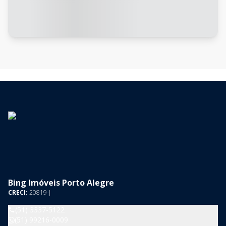
Bing Imóveis Porto Alegre
CRECI:
20819-J
(51) 3337-5122
(51) 99216-0009