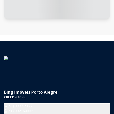
Bing Imóveis Porto Alegre
CRECI:
20819-J
(51) 3337-5122
(51) 99216-0009