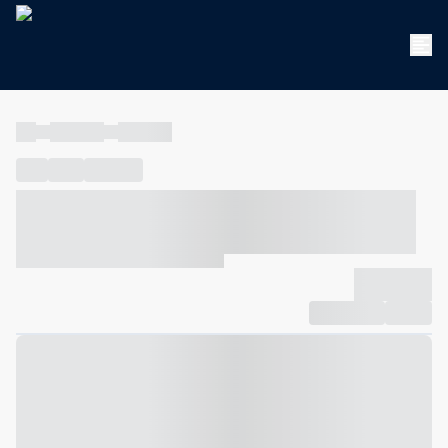
----
----- -----
----- -----
----
-----
---- ------
----- ----- -- ------ ---- ---- -- ----- ----- -----
--- ------
----- ----- -- ------ ----- ----- -- ------
-------------
Compartilhar
Favorito