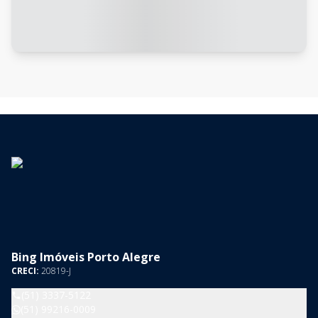
Bing Imóveis Porto Alegre
CRECI:
20819-J
(51) 3337-5122
(51) 99216-0009