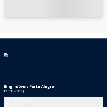
Bing Imóveis Porto Alegre
CRECI:
20819-J
(51) 3337-5122
(51) 99216-0009