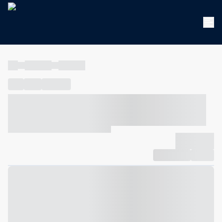
----
----- -----
----- -----
----
-----
---- ------
----- ----- -- ------ ---- ---- -- ----- ----- -----
--- ------
----- ----- -- ------ ----- ----- -- ------
-------------
Compartilhar
Favorito