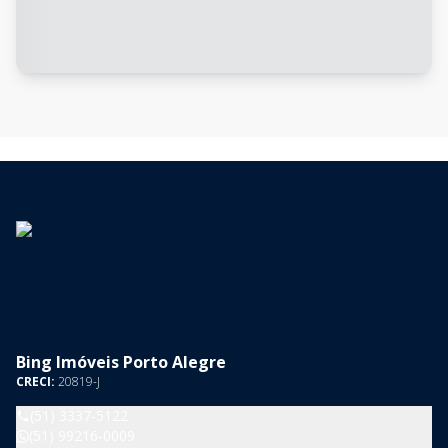
Bing Imóveis Porto Alegre
CRECI:
20819-J
(51) 3337-5122
(51) 99216-0009