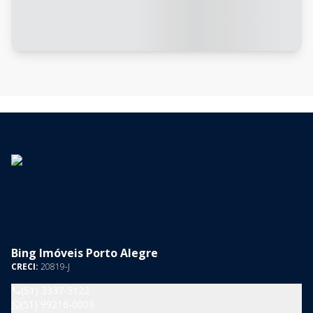
Bing Imóveis Porto Alegre
CRECI:
20819-J
(51) 3337-5122
(51) 99216-0009