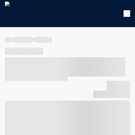
----
----- -----
----- -----
----
-----
---- ------
----- ----- -- ------ ---- ---- -- ----- ----- -----
--- ------
----- ----- -- ------ ----- ----- -- ------
-------------
Compartilhar
Favorito