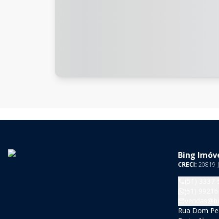
Bing Imóve
CRECI:
20819-J
(51) 3337-
(51) 99216
vendas@bi
Rua Dom Pedr