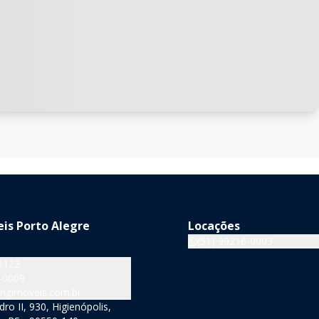
is Porto Alegre
Locações
(51) 99216-0003
5122
-0009
ngimoveis.com.br
o II, 930, Higienópolis,