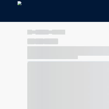
----
----- -----
----- -----
----
-----
---- ------
----- ----- -- ------ ---- ---- -- ---
----- ----- -- ------ ----- ----- -- ------