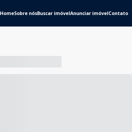
Home
Sobre nós
Buscar imóvel
Anunciar imóvel
Contato
-- ----- ----- --- ------