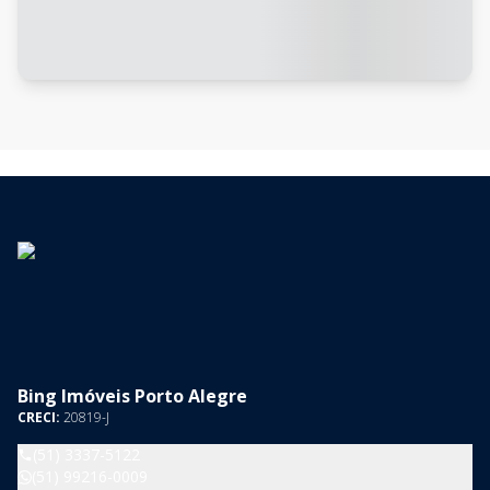
Bing Imóveis Porto Alegre
CRECI:
20819-J
(51) 3337-5122
(51) 99216-0009