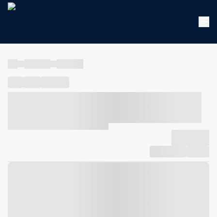
----
----- -----
----- -----
----
-----
---- ------
----- ----- -- ------ ---- ---- -- ----- ----- -----
--- ------
----- ----- -- ------ ----- ----- -- ------
-------------
Compartilhar
Favorito