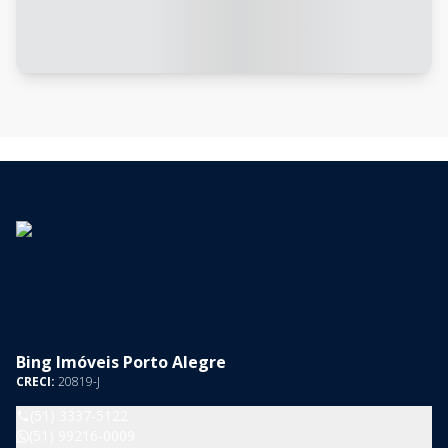
Bing Imóveis Porto Alegre
CRECI:
20819-J
(51) 3337-5122
(51) 99216-0009