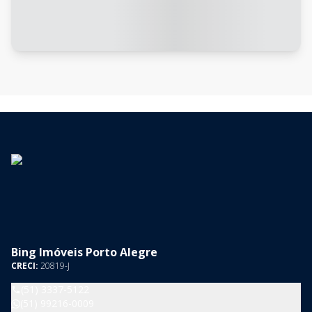
Bing Imóveis Porto Alegre
CRECI:
20819-J
(51) 3337-5122
(51) 99216-0009