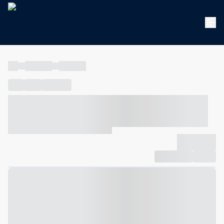
----
----- -----
----- -----
----
-----
---- ------
----- ----- -- ------ ---- ---- -- ----- ----- -----
--- ------
----- ----- -- ------ ----- ----- -- ------
-------------
Compartilhar
Favorito