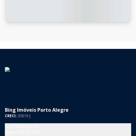
Bing Imóveis Porto Alegre
CRECI:
20819-J
(51) 3337-5122
(51) 99216-0009