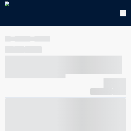
----
----- -----
----- -----
----
-----
---- ------
----- ----- -- ------ ---- ---- -- ----- ----- -----
--- ------
----- ----- -- ------ ----- ----- -- ------
-------------
Compartilhar
Favorito