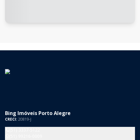
Bing Imóveis Porto Alegre
CRECI:
20819-J
(51) 3337-5122
(51) 99216-0009