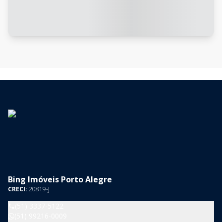
Bing Imóveis Porto Alegre
CRECI:
20819-J
(51) 3337-5122
(51) 99216-0009