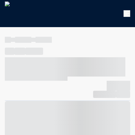
----
----- -----
----- -----
----
-----
---- ------
----- ----- -- ------ ---- ---- -- ----- ----- -----
--- ------
----- ----- -- ------ ----- ----- -- ------
-------------
Compartilhar
Favorito