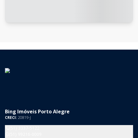
Bing Imóveis Porto Alegre
CRECI:
20819-J
(51) 3337-5122
(51) 99216-0009