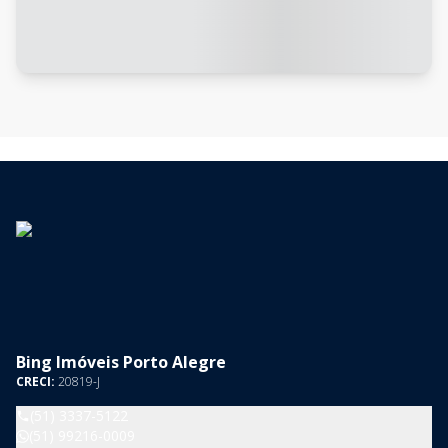
Bing Imóveis Porto Alegre
CRECI:
20819-J
(51) 3337-5122
(51) 99216-0009