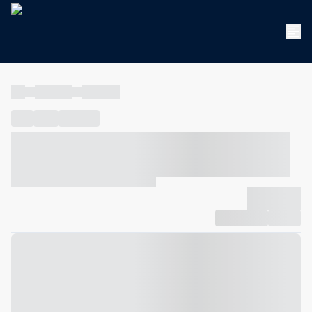
----
----- -----
----- -----
----
-----
---- ------
----- ----- -- ------ ---- ---- -- ----- ----- -----
--- ------
----- ----- -- ------ ----- ----- -- ------
-------------
Compartilhar
Favorito