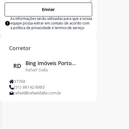
Enviar
As informações serão utilizadas para que a nossa
equipe possa entrar em contato de acordo com
a
política de privacidade e termos de serviço
Corretor
Bing Imóveis Porto
RD
Rafael Dalla
Alegre
37768
(51) 98142-8983
rafael@rafaeldalla.com.br