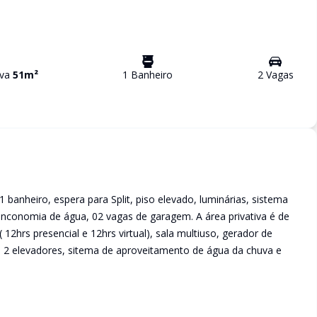
iva
51
m²
1
Banheiro
2
Vaga
s
1 banheiro, espera para Split, piso elevado, luminárias, sistema
enconomia de água, 02 vagas de garagem. A área privativa é de
12hrs presencial e 12hrs virtual), sala multiuso, gerador de
 2 elevadores, sitema de aproveitamento de água da chuva e