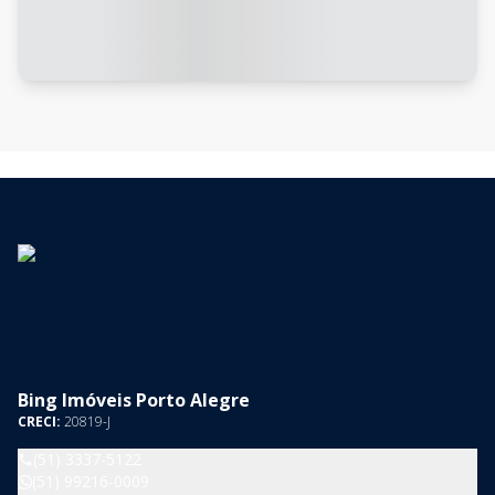
Bing Imóveis Porto Alegre
CRECI:
20819-J
(51) 3337-5122
(51) 99216-0009