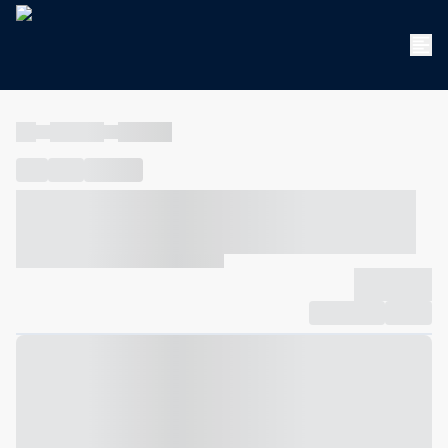
----
----- -----
----- -----
----
-----
---- ------
----- ----- -- ------ ---- ---- -- ----- ----- -----
--- ------
----- ----- -- ------ ----- ----- -- ------
-------------
Compartilhar
Favorito